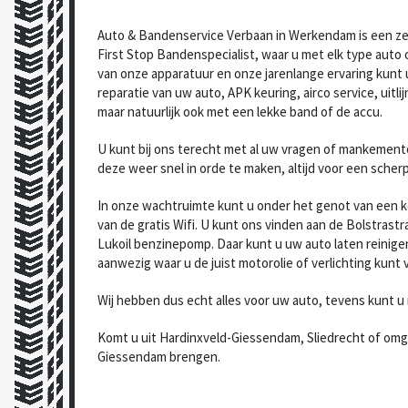
Auto & Bandenservice Verbaan in Werkendam is een zee
First Stop Bandenspecialist, waar u met elk type auto 
van onze apparatuur en onze jarenlange ervaring kunt 
reparatie van uw auto, APK keuring, airco service, uit
maar natuurlijk ook met een lekke band of de accu.
U kunt bij ons terecht met al uw vragen of mankemente
deze weer snel in orde te maken, altijd voor een scherpe
In onze wachtruimte kunt u onder het genot van een 
van de gratis Wifi. U kunt ons vinden aan de Bolstrast
Lukoil benzinepomp. Daar kunt u uw auto laten reinige
aanwezig waar u de juist motorolie of verlichting kunt
Wij hebben dus echt alles voor uw auto, tevens kunt u 
Komt u uit Hardinxveld-Giessendam, Sliedrecht of omge
Giessendam brengen.