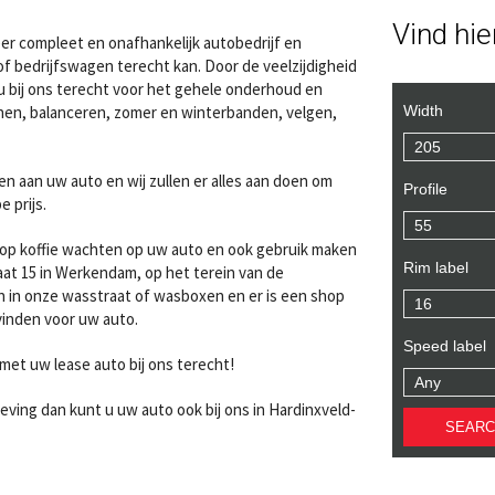
Vind hi
r compleet en onafhankelijk autobedrijf en
of bedrijfswagen terecht kan. Door de veelzijdigheid
u bij ons terecht voor het gehele onderhoud en
Width
lijnen, balanceren, zomer en winterbanden, velgen,
n aan uw auto en wij zullen er alles aan doen om
Profile
 prijs.
kop koffie wachten op uw auto en ook gebruik maken
Rim label
raat 15 in Werkendam, op het terein van de
n in onze wasstraat of wasboxen en er is een shop
 vinden voor uw auto.
Speed label
met uw lease auto bij ons terecht!
ving dan kunt u uw auto ook bij ons in Hardinxveld-