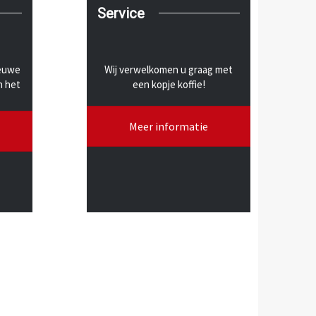
Service
ieuwe
Wij verwelkomen u graag met
n het
een kopje koffie!
Meer informatie