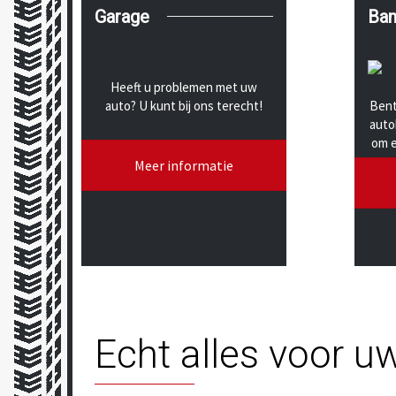
Garage
Ba
Heeft u problemen met uw
auto? U kunt bij ons terecht!
Bent
auto
om e
Meer informatie
Echt alles voor u