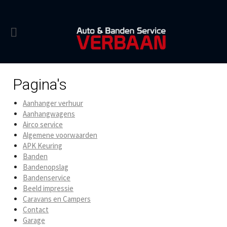
Pagina's
Aanhanger verhuur
Aanhangwagens
Airco service
Algemene voorwaarden
APK Keuring
Banden
Bandenopslag
Bandenservice
Beeld impressie
Caravans en Campers
Contact
Garage