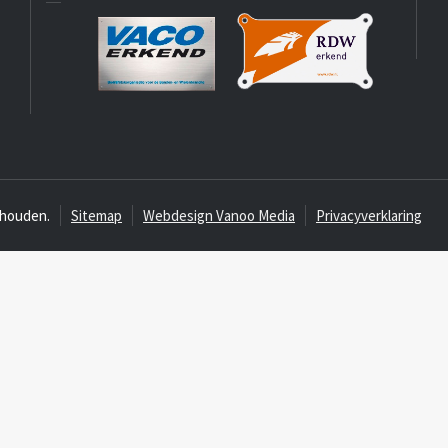
ehouden.
Sitemap
Webdesign Vanoo Media
Privacyverklaring